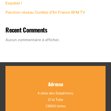
Expobat !
Parution réseau Comble d’En France BFM TV
Recent Comments
Aucun commentaire à afficher.
Adresse
4 allée des Salpêtriers,
ZI le Tube
13800 Istres